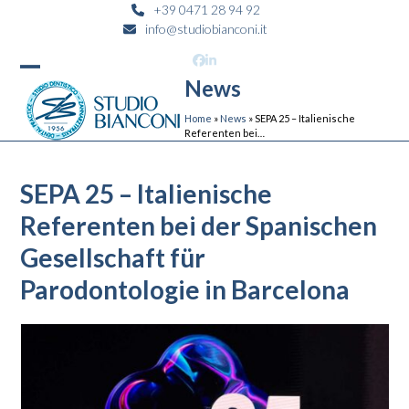
Skip
+39 0471 28 94 92
info@studiobianconi.it
to
content
Facebook
LinkedIn
News
Open
Close
mobile
mobile
Home
»
News
»
SEPA 25 – Italienische
Referenten bei…
menu
menu
SEPA 25 – Italienische
Referenten bei der Spanischen
Gesellschaft für
Parodontologie in Barcelona