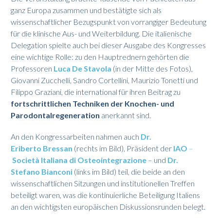
ganz Europa zusammen und bestätigte sich als
wissenschaftlicher Bezugspunkt von vorrangiger Bedeutung
für die klinische Aus- und Weiterbildung. Die italienische
Delegation spielte auch bei dieser Ausgabe des Kongresses
eine wichtige Rolle: zu den Hauptrednern gehörten die
Professoren
Luca De Stavola
(in der Mitte des Fotos),
Giovanni Zucchelli, Sandro Cortellini, Maurizio Tonetti und
Filippo Graziani, die international für ihren Beitrag zu
fortschrittlichen Techniken der Knochen- und
Parodontalregeneration
anerkannt sind.
An den Kongressarbeiten nahmen auch
Dr.
Eriberto
Bressan
(rechts im Bild), Präsident der
IAO
–
Società Italiana di Osteointegrazione
– und
Dr.
Stefano
Bianconi
(links im Bild) teil, die beide an den
wissenschaftlichen Sitzungen und institutionellen Treffen
beteiligt waren, was die kontinuierliche Beteiligung Italiens
an den wichtigsten europäischen Diskussionsrunden belegt.