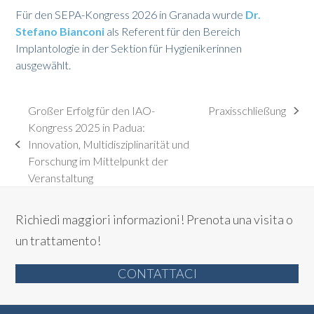
Für den SEPA-Kongress 2026 in Granada wurde
Dr.
Stefano Bianconi
als Referent für den Bereich
Implantologie in der Sektion für Hygienikerinnen
ausgewählt.
Großer Erfolg für den IAO-
Praxisschließung
Nächster
Kongress 2025 in Padua:
Beitrag:
Innovation, Multidisziplinarität und
vorheriger
Forschung im Mittelpunkt der
Beitrag:
Veranstaltung
Richiedi maggiori informazioni!
Prenota una visita o
un trattamento!
CONTATTACI